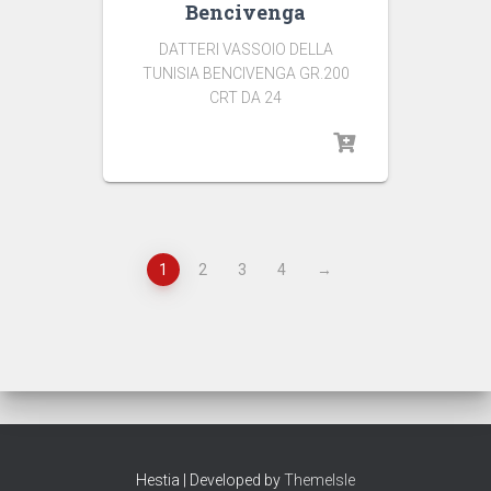
Bencivenga
DATTERI VASSOIO DELLA
TUNISIA BENCIVENGA GR.200
CRT DA 24
1
2
3
4
→
Hestia | Developed by
ThemeIsle