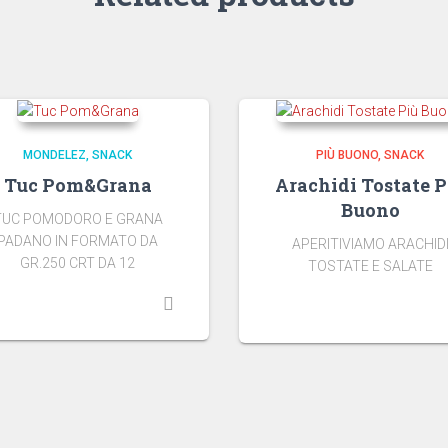
MONDELEZ
SNACK
PIÙ BUONO
SNACK
Tuc Pom&Grana
Arachidi Tostate P
Buono
TUC POMODORO E GRANA
PADANO IN FORMATO DA
APERITIVIAMO ARACHID
GR.250 CRT DA 12
TOSTATE E SALATE