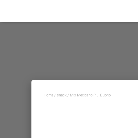
Home
/
snack
/ Mix Mexicano Piu’ Buono