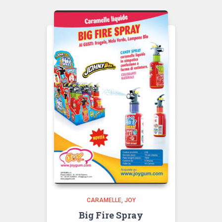
CARAMELLE
JOY
Big Fire Spray