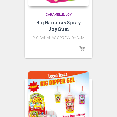
CARAMELLE
JOY
Big Bananas Spray
JoyGum
BIG BANANAS SPRAY JOYGUM