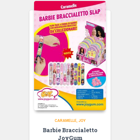
CARAMELLE
JOY
Barbie Braccialetto
JoyGum