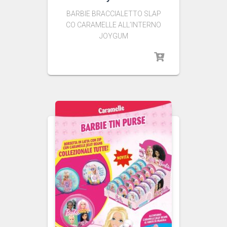
BARBIE BRACCIALETTO SLAP
CO CARAMELLE ALL’INTERNO
JOYGUM